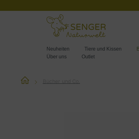
m Hauptinhalt springen
Zur Suche springen
Zur Hauptnavigation springen
Neuheiten
Tiere und Kissen
B
Über uns
Outlet
Bücher und Co.
Bildergalerie überspringen