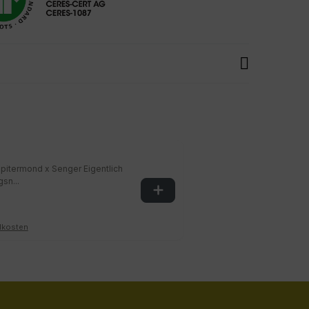
termond x Senger Eigentlich
sn...
ndkosten