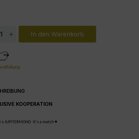
dukt Anzahl: Gib den gewünschten Wert 
In den Warenkorb
ollfüllung
HREIBUNG
USIVE KOOPERATION
♥️
R x JUPITERMOND
It‘s a match