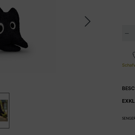
Pro
Schafw
BESC
EXKL
SENGE