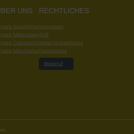
ÜBER UNS
RECHTLICHES
nsere Geschichte
Impressum
nsere Materialien
AGB
nsere Community
Widerrufsbelehrung
nsere Manufaktur
Datenschutz
Widerruf
ten.