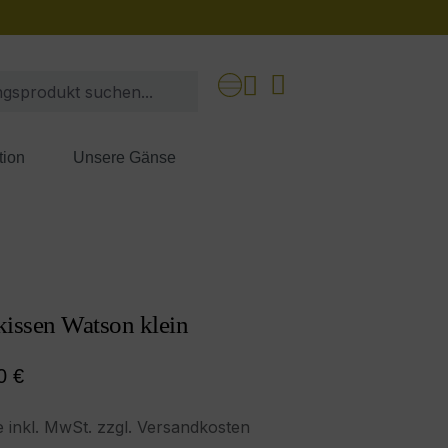
tion
Unsere Gänse
kissen Watson klein
ärer Preis:
0 €
e inkl. MwSt. zzgl. Versandkosten