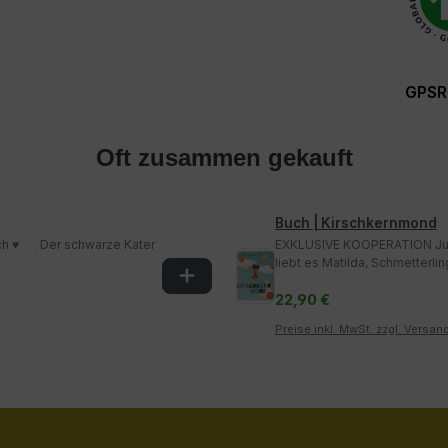
GPSR
Oft zusammen gekauft
Buch | Kirschkernmond
 ♥️ . Der schwarze Kater
EXKLUSIVE KOOPERATION Jupi
liebt es Matilda, Schmetterling
22,90 €
Preise inkl. MwSt. zzgl. Versa