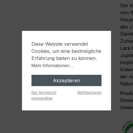
Der k
von W
Haupt
des J
Damit
Zuhau
Diese Website verwendet
Lara 
Cookies, um eine bestmögliche
Jupit
Erfahrung bieten zu können.
inspi
Mehr Informationen ...
kreie
der n
Akzeptieren
Natur
Nur technisch
Konfigurieren
Prod
notwendige
Dime
Gewi