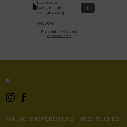
besonderes
handgefertigtes
ökologisches Spielz...
60,00 €
Preise inkl. MwSt. zzgl.
Versandkosten
ONLINE SHOP
ÜBER UNS
RECHTLICHES