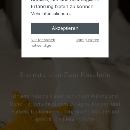
Erfahrung bieten zu können.
Mehr Informationen ...
Akzeptieren
Nur technisch
Konfigurieren
notwendige
Sternstunden Zum Kuscheln
Unsere Kuschelkissen schenken Wärme und
Ruhe – in verschiedenen Designs, Formen und
Farben, für kleine Pausen, große Träume und
gemütliche Lieblingsorte.