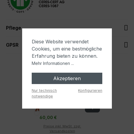
Pflege
Diese Website verwendet
GPSR
Cookies, um eine bestmögliche
Erfahrung bieten zu können.
Oft zusammen gekauft
Mehr Informationen ...
Akzeptieren
Kuscheltier Reh, klein
Das kleine Reh aus der
Nur technisch
Konfigurieren
Kollektion „Waldtiere“ von
notwendige
Senger Naturwelt ist mehr
als nur ein...
60,00 €
Preise inkl. MwSt. zzgl.
Versandkosten