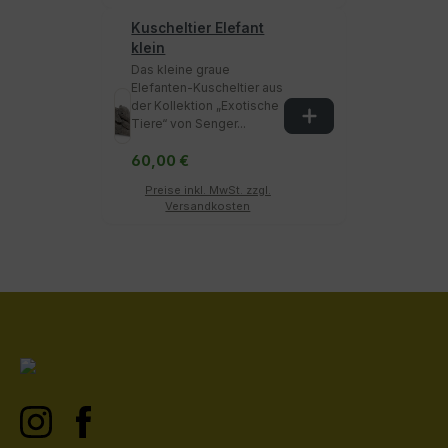
Kuscheltier Elefant
klein
Das kleine graue
Elefanten-Kuscheltier aus
der Kollektion „Exotische
Tiere“ von Senger...
60,00 €
Preise inkl. MwSt. zzgl.
Versandkosten