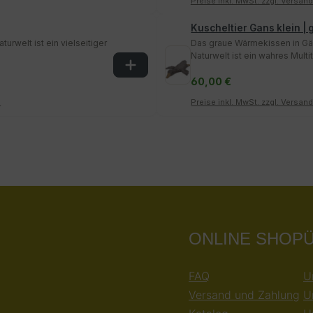
Preise inkl. MwSt. zzgl. Versan
Kuscheltier Gans klein | 
rwelt ist ein vielseitiger
Das graue Wärmekissen in G
Naturwelt ist ein wahres Multit
60,00 €
n
Preise inkl. MwSt. zzgl. Versan
ONLINE SHOP
FAQ
U
Versand und Zahlung
U