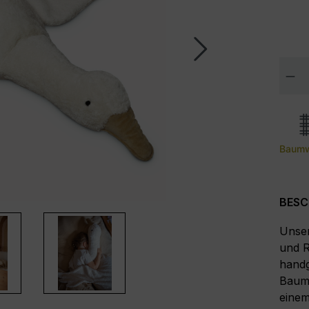
Pro
Baumw
BESC
Unser
und R
handg
Baumw
einem