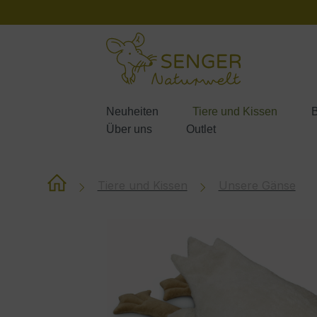
m Hauptinhalt springen
Zur Suche springen
Zur Hauptnavigation springen
Neuheiten
Tiere und Kissen
B
Über uns
Outlet
Tiere und Kissen
Unsere Gänse
Bildergalerie überspringen