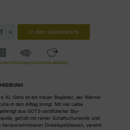
dukt Anzahl: Gib den gewünschten Wert 
In den Warenkorb
ollstoff
Dinkelspelz
Schafwollfüllung
HREIBUNG
e XL Gans ist ein treuer Begleiter, der Wärme
uhe in den Alltag bringt. Mit viel Liebe
efertigt aus GOTS-zertifizierter Bio-
olle, gefüllt mit reiner Schafschurwolle und
 herausnehmbaren Dinkelspelzkissen, vereint