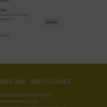
dkosten
grau
änseform von Senger
alent: Kus...
Details
dkosten
ÜBER UNS
RECHTLICHES
nsere Geschichte
Impressum
nsere Materialien
AGB