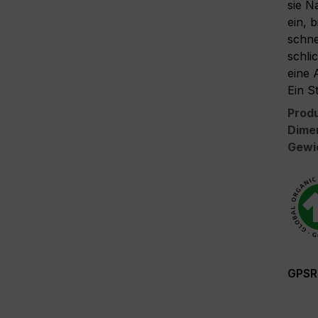
sie N
ein, 
schne
schli
eine 
Ein S
Prod
Dime
Gewi
GPSR