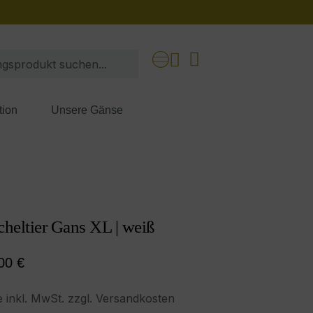
tion
Unsere Gänse
heltier Gans XL | weiß
ärer Preis:
00 €
e inkl. MwSt. zzgl. Versandkosten