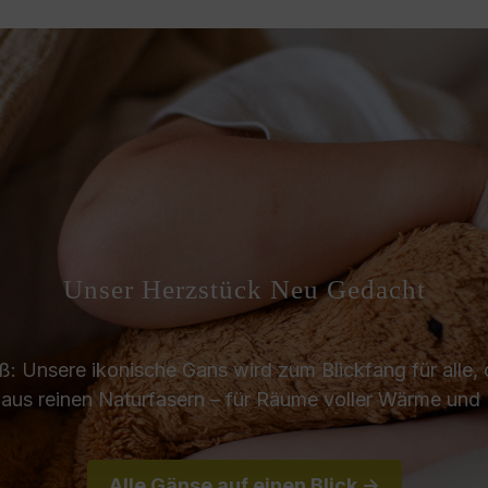
Unser Herzstück Neu Gedacht
ß: Unsere ikonische Gans wird zum Blickfang für alle, d
aus reinen Naturfasern – für Räume voller Wärme und 
Alle Gänse auf einen Blick ->