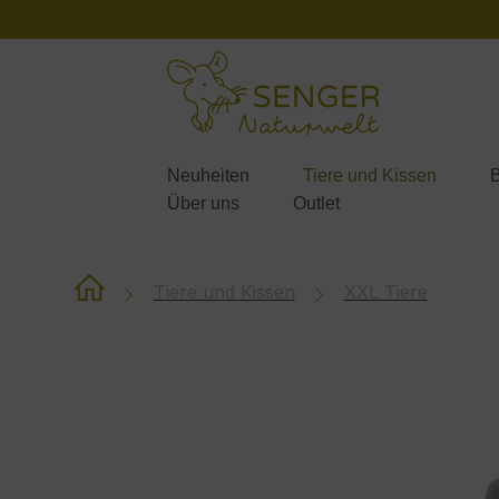
m Hauptinhalt springen
Zur Suche springen
Zur Hauptnavigation springen
Neuheiten
Tiere und Kissen
B
Über uns
Outlet
Tiere und Kissen
XXL Tiere
Bildergalerie überspringen