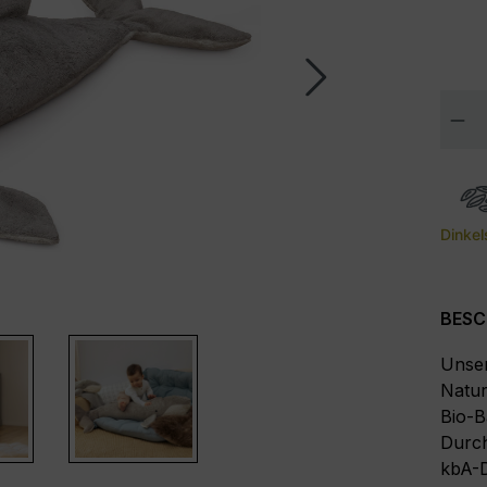
Pro
Dinkel
BESC
Unser
Natur
Bio-B
Durch
kbA-D