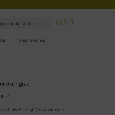
tion
Unsere Gänse
enwal | grau
ärer Preis:
00 €
e inkl. MwSt. zzgl. Versandkosten