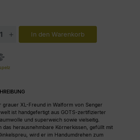
dukt Anzahl: Gib den gewünschten Wert 
In den Warenkorb
spelz
HREIBUNG
 grauer XL-Freund in Walform von Senger
welt ist handgefertigt aus GOTS-zertifizierter
aumwolle und superweich sowie vielseitig.
 das herausnehmbare Körnerkissen, gefüllt mit
inkelspreu, wird er im Handumdrehen zum