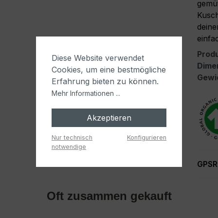
gemüt
Kusch
deine
einfa
Prod
Diese Website verwendet
Dime
Cookies, um eine bestmögliche
Gewi
Erfahrung bieten zu können.
Mehr Informationen ...
Akzeptieren
Nur technisch
Konfigurieren
notwendige
GPSR
Oft zusammen gekauft