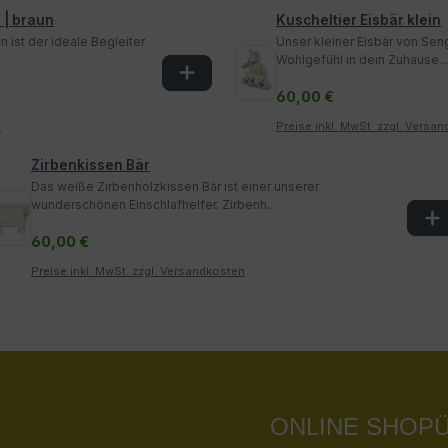
 | braun
Kuscheltier Eisbär klein
n ist der ideale Begleiter
Unser kleiner Eisbär von Sen
Wohlgefühl in dein Zuhause...
60,00 €
n
Preise inkl. MwSt. zzgl. Versa
Zirbenkissen Bär
Das weiße Zirbenholzkissen Bär ist einer unserer
wunderschönen Einschlafhelfer. Zirbenh...
60,00 €
Preise inkl. MwSt. zzgl. Versandkosten
ONLINE SHOP