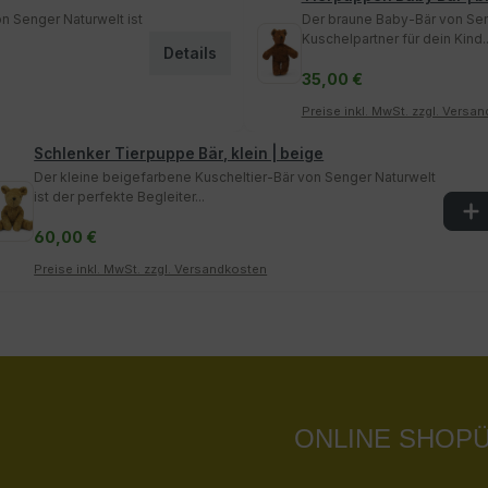
n Senger Naturwelt ist
Der braune Baby-Bär von Seng
Kuschelpartner für dein Kind..
Details
35,00 €
Preise inkl. MwSt. zzgl. Versa
Schlenker Tierpuppe Bär, klein | beige
Der kleine beigefarbene Kuscheltier-Bär von Senger Naturwelt
ist der perfekte Begleiter...
60,00 €
Preise inkl. MwSt. zzgl. Versandkosten
ONLINE SHOP