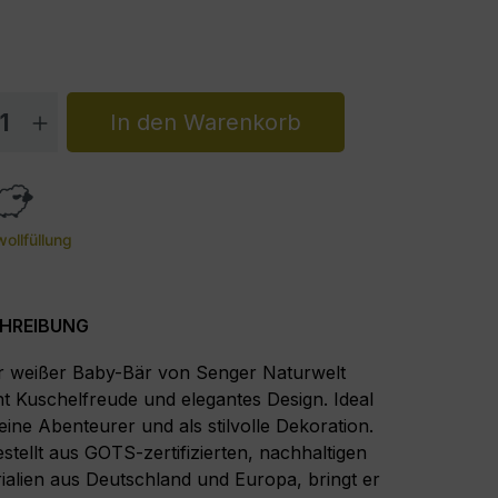
dukt Anzahl: Gib den gewünschten Wert 
In den Warenkorb
ollfüllung
HREIBUNG
 weißer Baby-Bär von Senger Naturwelt
nt Kuschelfreude und elegantes Design. Ideal
leine Abenteurer und als stilvolle Dekoration.
stellt aus GOTS-zertifizierten, nachhaltigen
ialien aus Deutschland und Europa, bringt er