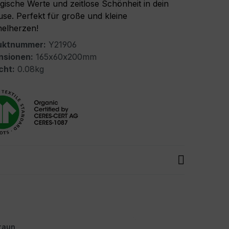
gische Werte und zeitlose Schönheit in dein
se. Perfekt für große und kleine
elherzen!
uktnummer:
Y21906
nsionen:
165x60x200mm
cht:
0.08kg
raun