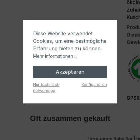
ökolo
Zuhau
Kusch
Prod
Diese Website verwendet
Dime
Cookies, um eine bestmögliche
Gewi
Erfahrung bieten zu können.
Mehr Informationen ...
Akzeptieren
Nur technisch
Konfigurieren
notwendige
GPSR
Oft zusammen gekauft
Tierpuppen Baby Bär | b