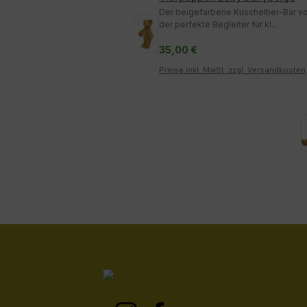
Der beigefarbene Kuscheltier-Bär vo
der perfekte Begleiter für kl...
35,00 €
Preise inkl. MwSt. zzgl. Versandkosten