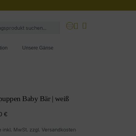
tion
Unsere Gänse
puppen Baby Bär | weiß
ärer Preis:
0 €
e inkl. MwSt. zzgl. Versandkosten